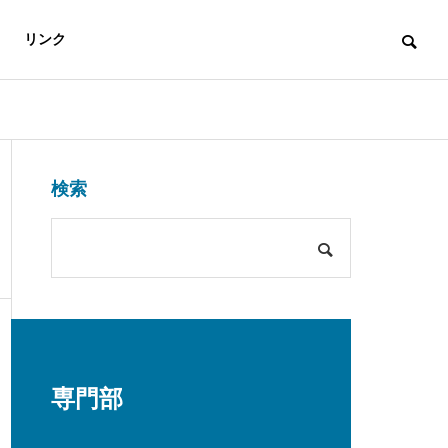
リンク
未分類
未分類
Access
検索
アクセス
保護中: 市職員の森日記
保護中: 市
第35話「ふ（る）える山」
第34話「乗
介
専門部
め！／メーデ
ージ