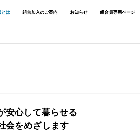
労とは
組合加入のご案内
お知らせ
組合員専用ページ
類
未分類
Organization
組合とは
組織図
が安心して暮らせる
: 市職員の森日記
保護中: 市職員の森日記
福祉関連事業
話「お噂はかねが
第36話「新プロジェクト開
ろうきんのご紹
社会をめざします
済保険や会員向け各種サービスの
・」
始！」
案内
中央労働金庫のWEBペ