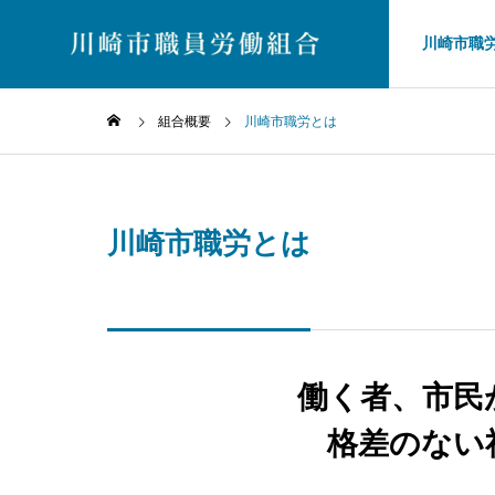
川崎市職
組合概要
川崎市職労とは
未分類
未分
川崎市職労とは
About Us
川崎市職員労働
川崎市職労とは
川崎市職員労働組合
お知らせ
各課からの新着トピ
ックです
働く者、市民
森日記
保護中: 市職員の森日記
保護中
ーム
第38話「計画変更、と山の
第37
組合加入のご案内
格差のない
共
張り」
朝」
ね・・
組合案内
ご