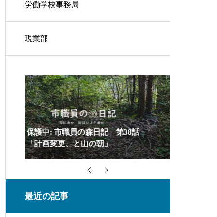
労働学校事務局
現業部
8話
保護中: 市職員の森日記 第37話
保護中:
「お噂はかねがね・・・」
「新プロ
最近の記事