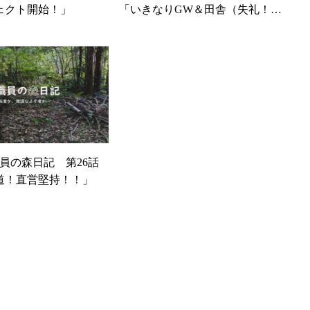
ェクト開始！」
「いきなりGW＆田舎（失礼！）
の洗礼」
職員の森日記 第26話
道！直営堅持！！」