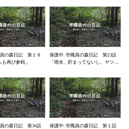
職員の森日記 第１６
保護中: 市職員の森日記 第23話
人も再び参戦」
「雨水、貯まってないし、ヤツら
が…！？」
市職員の森日記 第33話
保護中: 市職員の森日記 第3
フォーム編完結？／先
「計画変更、と山の朝」
職員の森日記 第36話
保護中: 市職員の森日記 第１話