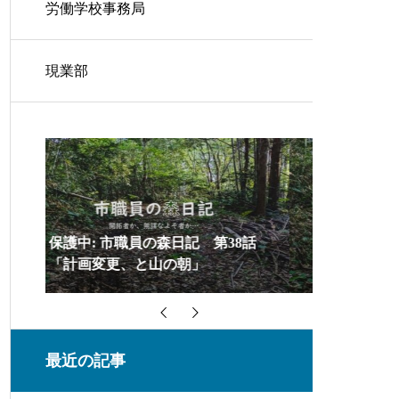
労働学校事務局
現業部
8話
保護中: 市職員の森日記 第37話
保護中:
「お噂はかねがね・・・」
「新プロ
最近の記事