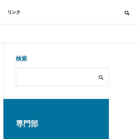
リンク
未分類
未分類
Access
検索
アクセス
保護中: 市職員の森日記
保護中: 市
第35話「ふ（る）える山」
第34話「乗
介
専門部
め！／メーデ
ージ