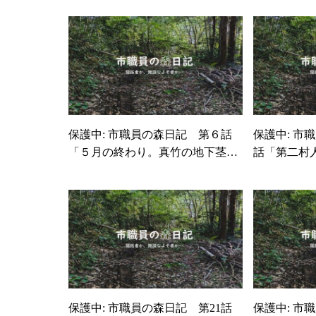
保護中: 市職員の森日記 第６話
保護中: 市
「５月の終わり。真竹の地下茎と
話「第二村
格闘」
保護中: 
「実家リ
輩！」
保護中: 市職員の森日記 第21話
保護中: 市