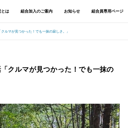
労とは
組合加入のご案内
お知らせ
組合員専用ページ
話「クルマが見つかった！でも一抹の寂しさ。」
類
未分類
Organization
組合とは
組織図
2話「クルマが見つかった！でも一抹の
: 市職員の森日記
保護中: 市職員の森日記
福祉関連事業
話「お噂はかねが
第36話「新プロジェクト開
ろうきんのご紹
済保険や会員向け各種サービスの
・」
始！」
案内
中央労働金庫のWEBペ