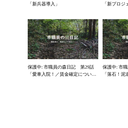
「新兵器導入」
「新プロジ
保護中: 市職員の森日記 第29話
保護中: 市
「愛車入院！／賃金確定につい
「落石！泥
て」