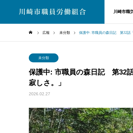
川崎市職
広報
未分類
保護中: 市職員の森日記 第32
未分類
未分
川崎市職労とは
About Us
未分類
川崎市職員労働
川崎市職員労働組合
お知らせ
保護中: 市職員の森日記 第3
各課からの新着トピ
寂しさ。」
ックです
2026.02.27
森日記
保護中: 市職員の森日記
保護中
ーム
第38話「計画変更、と山の
第37
組合加入のご案内
共
張り」
朝」
ね・・
組合案内
ご